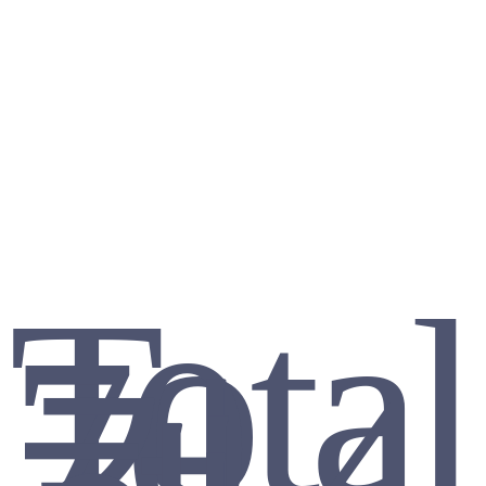
Total
70
건
4