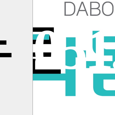
뉴
지로
051